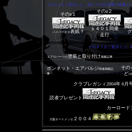
そのa１をご覧頂くと、続いてそれ以降の画像が
そのa２
そのa１
ｓ４０１同乗
表紙？
グ
ハイパーネタ
走行
その＃１をご覧頂くと、
塗装と取り付け
エアロパーツの
掲載記事
その
ボンネット・エアバルジ
関連掲載記
ど
事
U
クラブレガシィ2004年 6
読者プレゼント
カーロード
２００４
大阪オートメッセ