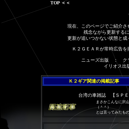
TOP
＜＜
現在、このページでご紹介さ
残念ながら更新する
更新が追いつかない状態と成
Ｋ２ＧＥＡＲが常時広告を
ニューズ出版 ： ク
イリオス出
Ｋ２ギア関連の掲載記事
台湾の車雑誌 【ＳＰＥ
まさかこんなに沢
（＾＾）
とは言ってみたも