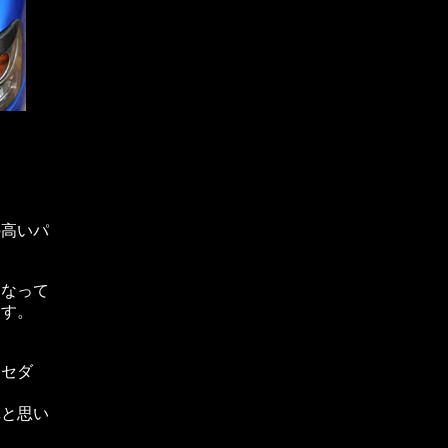
の高いパ
となって
ます。
・セダ
単と思い