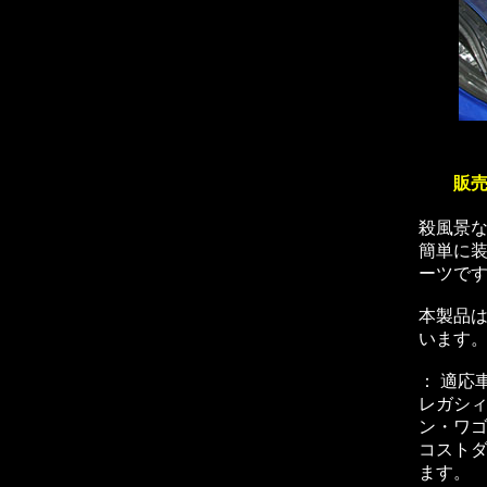
販売
殺風景
簡単に
ーツで
本製品
います
： 適応
レガシ
ン・ワ
コスト
ます。