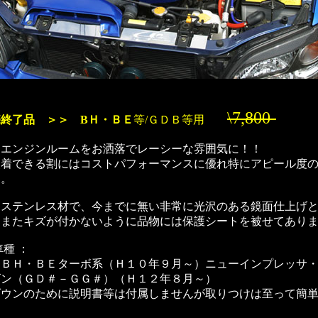
\7,800-
終了品 ＞＞ BＨ・ＢＥ
等/ＧＤＢ等用
なエンジンルームをお洒落でレーシーな雰囲気に！！
装着できる割にはコストパフォーマンスに優れ特にアピール度
す。
はステンレス材で、今までに無い非常に光沢のある鏡面仕上げ
。またキズが付かないように品物には保護シートを被せてあり
車種 ：
ィＢＨ・ＢＥターボ系（Ｈ１０年９月～）ニューインプレッサ
ゴン（ＧＤ＃－ＧＧ＃）（Ｈ１２年８月～）
ダウンのために説明書等は付属しませんが取りつけは至って簡