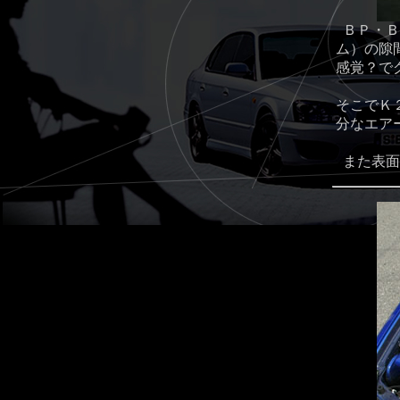
ＢＰ・Ｂ
ム）の隙
感覚？で
そこでＫ
分なエア
また表面