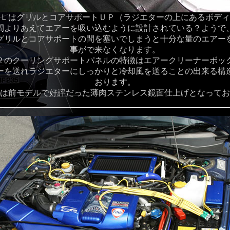
ＬはグリルとコアサポートＵＰ（ラジエターの上にあるボディ
間よりあえてエアーを吸い込むように設計されている？ようで
グリルとコアサポートの間を塞いでしまうと十分な量のエアー
事がで来なくなります。
２のクーリングサポートパネルの特徴はエアークリーナーボッ
ーを送れラジエターにしっかりと冷却風を送ることの出来る構
おります。
は前モデルで好評だった薄肉ステンレス鏡面仕上げとなってお