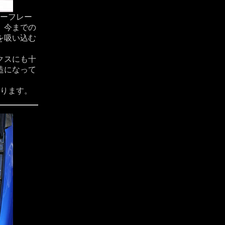
ーフレー
、今までの
を吸い込む
クスにも十
造になって
ります。