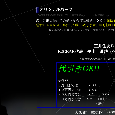
ご来店頂いての購入ならびに郵送もＯＫ！
業販
必ずＦＡＸかメールにて御願い致します。申し訳御
Ｋ２は小さく可愛らしいショップで、お問い合わせに対
い。
三井住友ＢＫ
K2GEAR代表 平山 清啓
＊現金振込みの場合は、銀行
代引きOK!!
手数料
３万円までは ￥３００-
１０万円までは ￥５００-
２０万円までは ￥１，０００-
３０万円までは ￥２，０００-
（税別）
大阪市 城東区 今福東