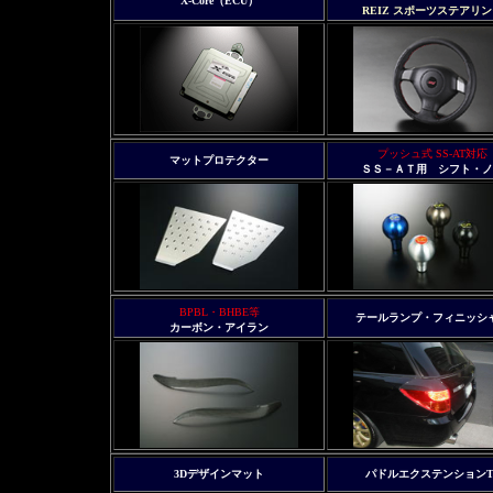
X-Core（ECU）
REI
Z スポーツステアリン
プッシュ式 SS-AT対応
マットプロテクター
ＳＳ－ＡＴ用 シフト・ノ
BPBL・BHBE等
テールランプ・フィニッシ
カーボン・アイラン
3Dデザインマット
パドルエクステンションT