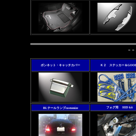
－－
ボンネット・キャッチカバー
Ｋ２ ステッカー＆GOOD
フォグ用 HID
kit
BLテールランプcustomize