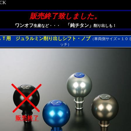
CK
販売終了致しました。
ワンオフ
「純チタン」
生産など・・・
削り出しも！
ＡＴ用 ジュラルミン削り出しシフト・ノブ
（車両側サイズ＝１０ミ
ッチ）