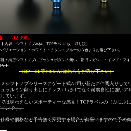
 : \12,390-
ット内容 シフトノブ本体、TOPラベル1枚、取り説）
リエーション：ホワイト・チタン・ブルーの３色よりお選び下さい。
：純正シフトノブにプッシュボタンの無い、新旧レガシィ・インプ・フォ
式ＡＴ
（BP・BL等のSS-ATは此方をお選び下さい）
Ｋ２シフトノブシリーズにゲート式AT用が新たに仲間入りして
ジュラルミン削り出しにドレスUPだけでなく耐腐食性に強いア
施しています。
ルでは味わえないスポーティーな感覚！TOPラベルの〈ぷにぷ
ザインです。
の仕様や価格など予告無く変更する場合が御座いますので予め