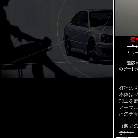
価格
（キ
カラーバ
適応車種
のゲート
好評の
本体は
加工を
ノーマ
評のデ
（製品
さい）