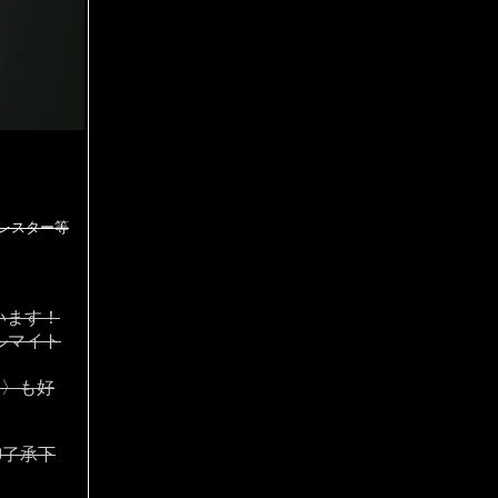
レスター等
います！
ルマイト
に〉も好
御了承下