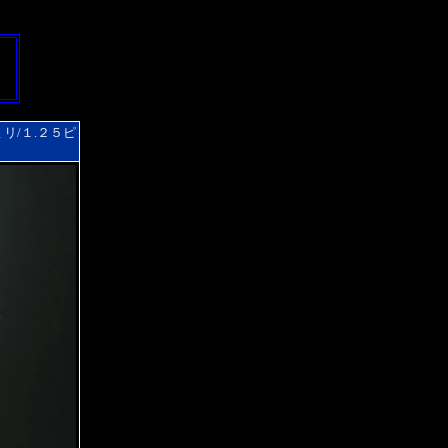
リ/１.２５ピ